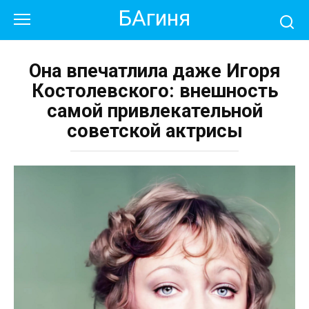
Перейти
БАгиня
к
контенту
Она впечатлила даже Игоря
Костолевского: внешность
самой привлекательной
советской актрисы