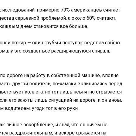
 исследований, примерно 79% американцев считает
ства серьезной проблемой, а около 60% считают,
с каждым днем становится все больше.
есной пожар — один грубый поступок ведет за собою
-помалу это создает все расширяющуюся спираль
 по дороге на работу в собственной машине, вполне
ает» другой водитель, по-хамски вклиниваясь перед
иветствует коллега, но тот лишь невнятно огрызается
сли его заняты лишь ситуацией на дороге, и он вновь
м водителем, угоди тот в его руки.
к личное оскорбление, и зная, что он ничем не
ится раздражительным, и вскоре срывается на