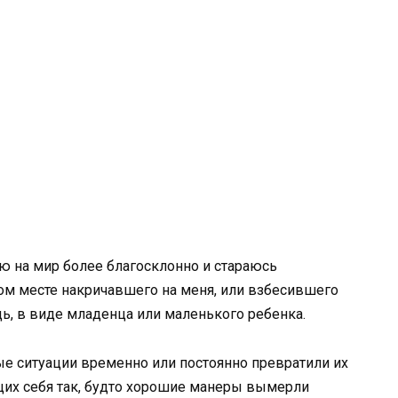
рю на мир более благосклонно и стараюсь
том месте накричавшего на меня, или взбесившего
ь, в виде младенца или маленького ребенка.
е ситуации временно или постоянно превратили их
щих себя так, будто хорошие манеры вымерли