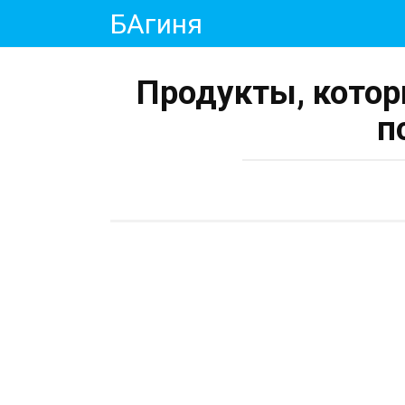
Перейти
БАгиня
к
контенту
Продукты, котор
п