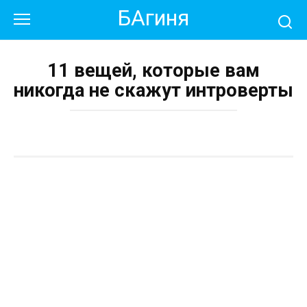
Перейти
БАгиня
к
контенту
11 вещей, которые вам
никогда не скажут интроверты