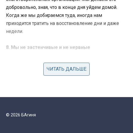
добровольно, зная, что в конце дня уйдем домой.
Когда же мы добираемся туда, иногда нам
приходится тратить на восстановление дни и даже
недели.
8. Мы не застенчивые и не нервные
Сначала может показаться, что так и есть. Но если вы
ЧИТАТЬ ДАЛЬШЕ
узнаете нас получше, то поймете, что мы можем и
рассмешить вас, и проболтать с вами больше
пятнадцати минут. На самом деле, большинство из
нас не испытывает проблем с общением. Просто мы
такие не со всеми. Общительность для нас – это
опция, не включенная в базовую комплектацию. Мы
© 2026 БАгиня
не можем слишком хорошо играть энтузиазм, и вы
скорее всего прочтете это у нас на лице.